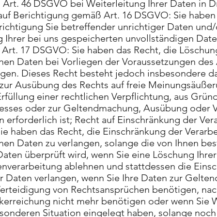
Art. 46 DSGVO bei Weiterleitung Ihrer Daten in Dr
auf Berichtigung gemäß Art. 16 DSGVO: Sie haben 
richtigung Sie betreffender unrichtiger Daten und
 Ihrer bei uns gespeicherten unvollständigen Date
rt. 17 DSGVO: Sie haben das Recht, die Löschung
n Daten bei Vorliegen der Voraussetzungen des A
en. Dieses Recht besteht jedoch insbesondere da
 zur Ausübung des Rechts auf freie Meinungsäuße
Erfüllung einer rechtlichen Verpflichtung, aus Grü
eresses oder zur Geltendmachung, Ausübung oder 
 erforderlich ist; Recht auf Einschränkung der Ve
ie haben das Recht, die Einschränkung der Verarbe
n Daten zu verlangen, solange die von Ihnen best
 Daten überprüft wird, wenn Sie eine Löschung Ihr
enverarbeitung ablehnen und stattdessen die Eins
er Daten verlangen, wenn Sie Ihre Daten zur Gelt
erteidigung von Rechtsansprüchen benötigen, nac
erreichung nicht mehr benötigen oder wenn Sie 
sonderen Situation eingelegt haben, solange noch n