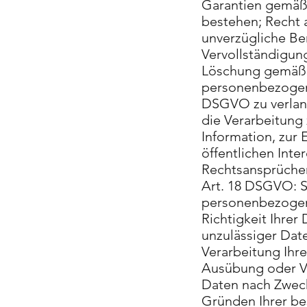
Garantien gemäß 
bestehen; Recht 
unverzügliche Be
Vervollständigung
Löschung gemäß A
personenbezogene
DSGVO zu verlang
die Verarbeitung
Information, zur 
öffentlichen Int
Rechtsansprüchen
Art. 18 DSGVO: S
personenbezogene
Richtigkeit Ihrer
unzulässiger Dat
Verarbeitung Ihr
Ausübung oder V
Daten nach Zweck
Gründen Ihrer be