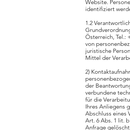
Website. Persone
identifiziert wer
1.2 Verantwortlic
Grundverordnung 
Österreich, Tel.: 
von personenbezo
juristische Pers
Mittel der Verar
2) Kontaktaufnah
personenbezogen
der Beantwortung
verbundene techn
für die Verarbeit
Ihres Anliegens g
Abschluss eines V
Art. 6 Abs. 1 li
Anfrage gelöscht,