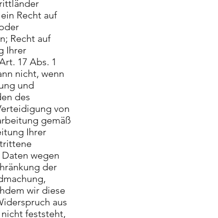
ittländer
ein Recht auf
/oder
n; Recht auf
 Ihrer
rt. 17 Abs. 1
nn nicht, wenn
rung und
nden des
Verteidigung von
rarbeitung gemäß
itung Ihrer
rittene
er Daten wegen
chränkung der
endmachung,
hdem wir diese
Widerspruch aus
icht feststeht,