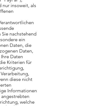
 nur insoweit, als
offenen
erantwortlichen
assende
ch Sie nachstehend
esondere ein
enen Daten, die
ezogenen Daten,
Ihre Daten
e Kriterien für
erichtigung,
 Verarbeitung,
wenn diese nicht
ierten
tige Informationen
e angestrebten
rrichtung, welche