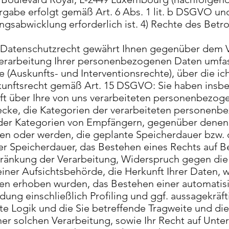
rgabe erfolgt gemäß Art. 6 Abs. 1 lit. b DSGVO und
ungsabwicklung erforderlich ist. 4) Rechte des Betr
 Datenschutzrecht gewährt Ihnen gegenüber dem V
 Verarbeitung Ihrer personenbezogenen Daten umf
 (Auskunfts- und Interventionsrechte), über die i
kunftsrecht gemäß Art. 15 DSGVO: Sie haben insb
ft über Ihre von uns verarbeiteten personenbezog
cke, die Kategorien der verarbeiteten personenb
der Kategorien von Empfängern, gegenüber denen 
en oder werden, die geplante Speicherdauer bzw. di
er Speicherdauer, das Bestehen eines Rechts auf B
ränkung der Verarbeitung, Widerspruch gegen die
iner Aufsichtsbehörde, die Herkunft Ihrer Daten, 
nen erhoben wurden, das Bestehen einer automatis
ung einschließlich Profiling und ggf. aussagekräf
rte Logik und die Sie betreffende Tragweite und di
er solchen Verarbeitung, sowie Ihr Recht auf Unte