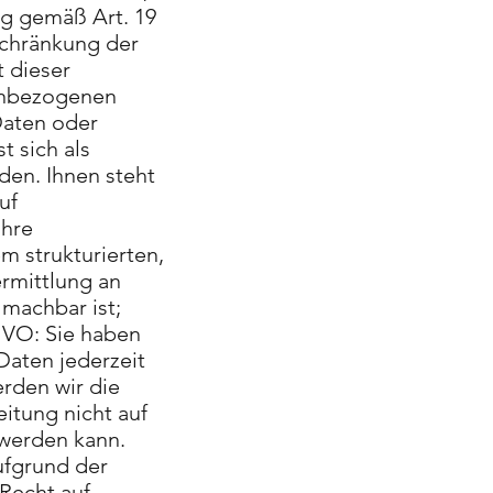
ng gemäß Art. 19
schränkung der
 dieser
nenbezogenen
Daten oder
t sich als
en. Ihnen steht
uf
Ihre
m strukturierten,
rmittlung an
 machbar ist;
SGVO: Sie haben
 Daten jederzeit
erden wir die
itung nicht auf
 werden kann.
ufgrund der
 Recht auf