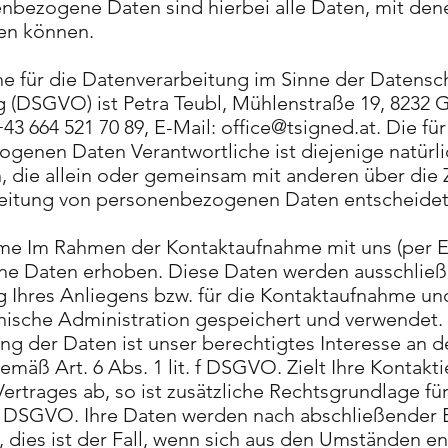
nbezogene Daten sind hierbei alle Daten, mit dene
den können.
he für die Datenverarbeitung im Sinne der Datensc
(DSGVO) ist Petra Teubl, Mühlenstraße 19, 8232 G
+43 664 521 70 89, E-Mail:
office@tsigned.at
. Die fü
genen Daten Verantwortliche ist diejenige natürl
on, die allein oder gemeinsam mit anderen über di
beitung von personenbezogenen Daten entscheidet
me Im Rahmen der Kontaktaufnahme mit uns (per E
e Daten erhoben. Diese Daten werden ausschließ
 Ihres Anliegens bzw. für die Kontaktaufnahme un
ische Administration gespeichert und verwendet.
ung der Daten ist unser berechtigtes Interesse an
emäß Art. 6 Abs. 1 lit. f DSGVO. Zielt Ihre Kontakt
ertrages ab, so ist zusätzliche Rechtsgrundlage fü
t. b DSGVO. Ihre Daten werden nach abschließender 
 dies ist der Fall, wenn sich aus den Umständen e