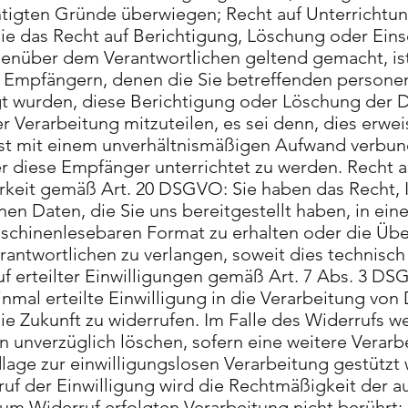
tigten Gründe überwiegen; Recht auf Unterrichtu
 das Recht auf Berichtigung, Löschung oder Ein
enüber dem Verantwortlichen geltend gemacht, ist
len Empfängern, denen die Sie betreffenden perso
t wurden, diese Berichtigung oder Löschung der 
 Verarbeitung mitzuteilen, es sei denn, dies erweis
st mit einem unverhältnismäßigen Aufwand verbund
er diese Empfänger unterrichtet zu werden. Recht a
keit gemäß Art. 20 DSGVO: Sie haben das Recht, 
 Daten, die Sie uns bereitgestellt haben, in eine
chinenlesebaren Format zu erhalten oder die Übe
antwortlichen zu verlangen, soweit dies technisch
uf erteilter Einwilligungen gemäß Art. 7 Abs. 3 D
inmal erteilte Einwilligung in die Verarbeitung von
ie Zukunft zu widerrufen. Im Falle des Widerrufs w
 unverzüglich löschen, sofern eine weitere Verarbe
lage zur einwilligungslosen Verarbeitung gestützt
uf der Einwilligung wird die Rechtmäßigkeit der a
zum Widerruf erfolgten Verarbeitung nicht berührt;