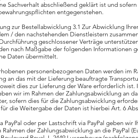
ne Sachverhalt abschließend geklärt ist und sofern
bewahrungspflichten entgegenstehen.
ung zur Bestellabwicklung 3.1 Zur Abwicklung Ihre
 dem / den nachstehenden Dienstleistern zusammen
r Durchführung geschlossener Verträge unterstützen
rden nach Maßgabe der folgenden Informationen g
e Daten übermittelt.
 erhobenen personenbezogenen Daten werden im 
ng an das mit der Lieferung beauftragte Transpor
weit dies zur Lieferung der Ware erforderlich ist. 
ben wir im Rahmen der Zahlungsabwicklung an da
ter, sofern dies für die Zahlungsabwicklung erforder
ür die Weitergabe der Daten ist hierbei Art. 6 Abs
ia PayPal oder per Lastschrift via PayPal geben wir I
 Rahmen der Zahlungsabwicklung an die PayPal (Euro
4 Boulevard Royal, L-2449 Luxembourg (nachfolgend