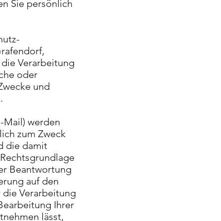
n Sie persönlich
hutz-
rafendorf,
r die Verarbeitung
iche oder
e Zwecke und
.
-Mail) werden
lich zum Zweck
d die damit
 Rechtsgrundlage
 der Beantwortung
ierung auf den
r die Verarbeitung
Bearbeitung Ihrer
ntnehmen lässt,