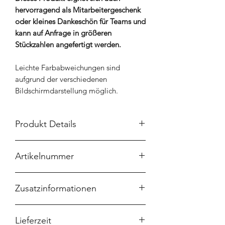
hervorragend als Mitarbeitergeschenk
oder kleines Dankeschön für Teams und
kann auf Anfrage in größeren
Stückzahlen angefertigt werden.
Leichte Farbabweichungen sind
aufgrund der verschiedenen
Bildschirmdarstellung möglich.
Produkt Details
Größe: 29 x 38 x 12 cm
Artikelnummer
Länge Tragegurt: 70 cm
Produktart: Filztasche
TS-0219
Material Tasche: 100 % Polyester
Zusatzinformationen
Material Tragegriff: PU-Gurt in
vollkörniger Lederoptik
Du hast einen speziellen Wunsch oder
nicht waschbar
Lieferzeit
ein eigenes Design, dass du gerne