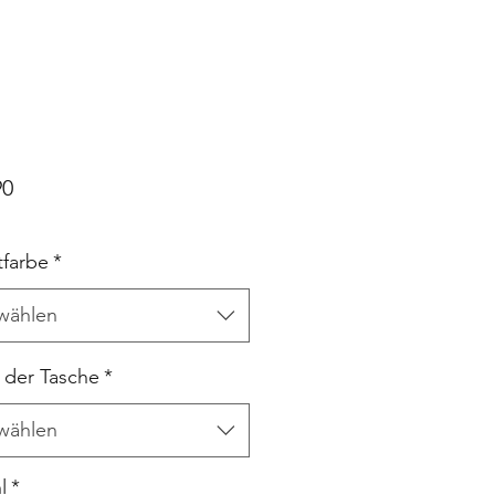
Preis
90
tfarbe
*
wählen
 der Tasche
*
wählen
l
*