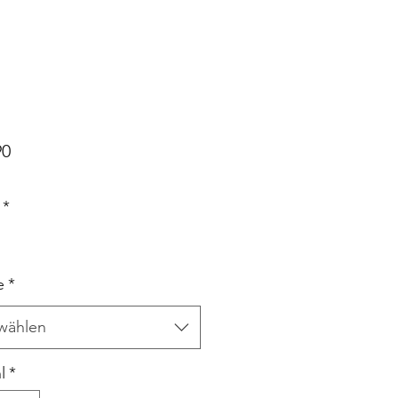
Preis
90
*
e
*
wählen
l
*