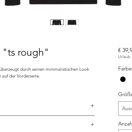
 "ts rough"
€ 39,
Urlaub
Farbe
 überzeugt durch seinen minimalistischen Look
auf der Vorderseite.
Größ
Aus
Polyester
Anzah