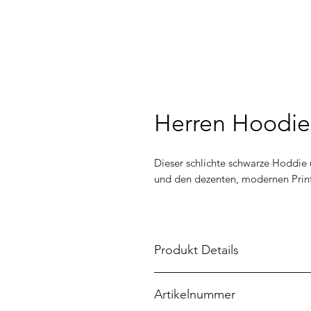
Herren Hoodie
Dieser schlichte schwarze Hoddie
und den dezenten, modernen Print 
Produkt Details
Material: 80% Baumwolle 20% 
Artikelnummer
Grammatur: 280 g/m²
Trocknergeeignet: nein