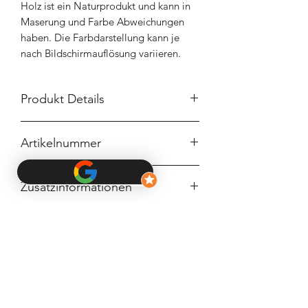
Holz ist ein Naturprodukt und kann in
Maserung und Farbe Abweichungen
haben. Die Farbdarstellung kann je
nach Bildschirmauflösung variieren.
Produkt Details
Größe:
Artikelnummer
ca 13x3x2 cm
Material:
TS-0278
Holz 3mm
Zusatzinformationen
Du hast einen speziellen Wunsch oder
Lieferzeit
ein eigenes Design, dass du gerne
verwirklicht haben willst? Kontaktiere
Die Lieferzeit beträgt bis zu 10
uns und wir werden gemeinsam eine
Herstellerhinweis
Werktagen.
Lösung finden!
Hersteller dieses Produktes ist: